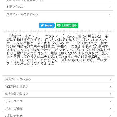
お問い合わせ
友達にメールですすめる
【 高級フェイクレザー ニフティー 】 触った感じや風合いは、革
製にも負けず劣らずで、 何より汚れても拭きとればいつもきれい。
ポーチェの手帳ケースに備わっているDカンに取り付ければ、斜め
掛けや肩にかけて両手が自由に。手帳ケースをより便利にご利用で
きます。 いまお使いのポーチ、ポシェットなどにも 取り付け取り外
しがし易いナスカン付きで、無駄に厚くないベルトの厚さは、丈夫
さを考慮して作り方に工夫を入れています。長さは最長126ｃｍ、手
にって、腕にかけて、肩にかけて、3通りの持ち方に対応。手帳ケー
ス一つでお出かけできるように
お店のトップへ戻る
特定商取引法表示
個人情報の取扱い
サイトマップ
メルマガ登録
お問い合わせ