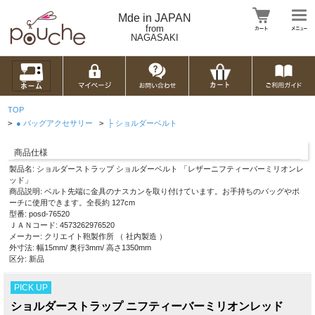
Mde in JAPAN
from
NAGASAKI
TOP
>
● バッグアクセサリー
>
├ ショルダーベルト
商品仕様
製品名: ショルダーストラップ ショルダーベルト 「レザーニフティーバーミリオンレ
ッド」
商品説明: ベルト先端に金具のナスカンを取り付けています。お手持ちのバッグやポ
ーチに使用できます。全長約 127cm
型番: posd-76520
ＪＡＮコード: 4573262976520
メーカー: クリエイト鞄製作所 （ 社内製造 ）
外寸法: 幅15mm/ 奥行3mm/ 高さ1350mm
区分: 新品
PICK UP
ショルダーストラップ ニフティーバーミリオンレッド