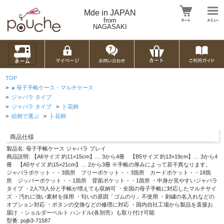
Mde in JAPAN
from
NAGASAKI
TOP
>
● 母子手帳ケース・マルチケース
>
ジャバラ タイプ
>
ジャバラ タイプ
>
├ 花柄
>
絵柄で選ぶ
>
├ 花柄
商品仕様
製品名: 母子手帳ケース ジャバラ プレイ
商品説明: 【A6サイズ 約11×15cm】… 3から4冊 【B5サイズ 約13×19cm】… 3から4
冊 【A5サイズ 約15×21cm】… 2から3冊 ※手帳の厚みによって若干異なります。
ジャバラポケット・・3箇所 フリーポケット・・3箇所 カードポケット・・18箇
所 ジッパーポケット・・1箇所 背面ポケット・・1箇所 ・中身が見やすいジャバラ
タイプ ・2人?3人分と手帳が増えても収納可 ・全国の母子手帳に対応したマルチサイ
ズ ・汚れに強い素材を採用 ・匂いの原因「ゴムのり」不使用 ・刺繍の名入れなどの
オプション対応 ・ボタンの交換などの修理に対応 ・国内自社工場から製品を直接お
届け ・ショルダーベルト ハンドル(各別売）も取り付け可能
型番: pojb3-71587