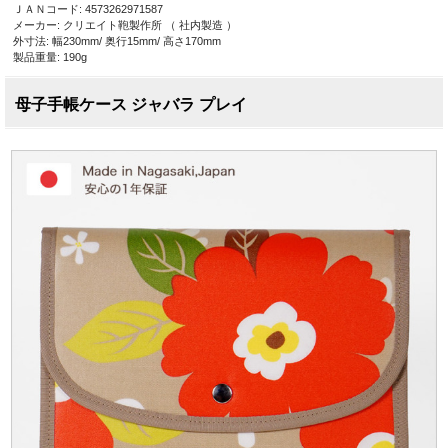
ＪＡＮコード: 4573262971587
メーカー: クリエイト鞄製作所 （ 社内製造 ）
外寸法: 幅230mm/ 奥行15mm/ 高さ170mm
製品重量: 190g
母子手帳ケース ジャバラ プレイ