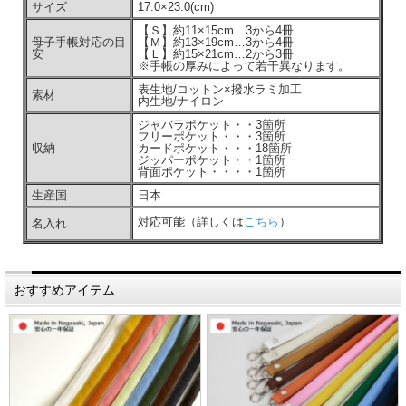
サイズ
17.0×23.0(cm)
【Ｓ】約11×15cm…3から4冊
母子手帳対応の目
【Ｍ】約13×19cm…3から4冊
安
【Ｌ】約15×21cm…2から3冊
※手帳の厚みによって若干異なります。
表生地/コットン×撥水ラミ加工
素材
内生地/ナイロン
ジャバラポケット・・3箇所
フリーポケット・・・3箇所
収納
カードポケット・・・18箇所
ジッパーポケット・・1箇所
背面ポケット・・・・1箇所
生産国
日本
対応可能（詳しくは
こちら
）
名入れ
おすすめアイテム