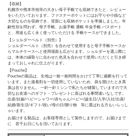
【収納】
札幌市や熊本市他等の大きい母子手帳でも収納できたと、レビュー
をいただいております。ファスナーポケットにはお守りや小銭など
大切なものを収納でき、背面にも収納ポケットを準備しました。年
齢性別を問わず、母子手帳、お薬手帳 通帳 年金手帳 パスポート
と、用途も広く永く使っていただける 手帳ケースができました。
【ショルダーベルト（別売）】
ショルダーベルト（別売）を合わせて使用すると母子手帳ケースか
らマルチケースへと使用場面も広がります。ショルダーを選ぶ際に
は、本体の縁取りに合わせた色見を合わせて使用いただくと引き締
まっておしゃれに仕上がります。
【Pouche】
Poucheの製品は、生地は一枚一枚時間をかけて丁寧に裁断を行って
います。また接着剤を一切使用していないため、袋を開けたとき異
臭は在りません。 一針一針ミシンで私たちが縫製していますので大
切なお友達へのギフト・プレゼントに喜ばれる事間違いなしです。
出産/妊娠/ベビーシャワー/赤ちゃん/ベビー/誕生日/入学/入社/出産/
結婚/新生活/ギフト/祝い/母の日/贈り物 等に選ばれる方もいらっし
ゃいます。
お届けする製品は、お客様専用として製作しますので、お届けまで
に 若干お日にちを頂いております。