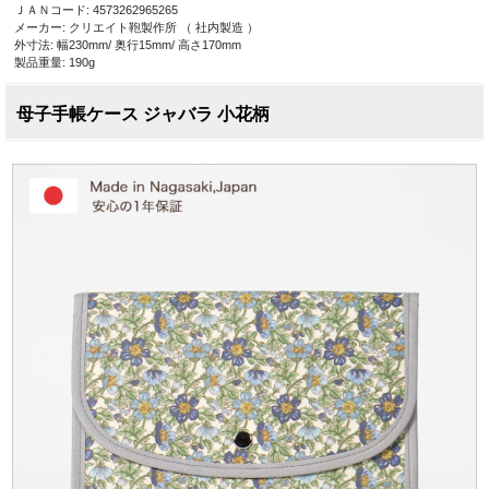
ＪＡＮコード: 4573262965265
メーカー: クリエイト鞄製作所 （ 社内製造 ）
外寸法: 幅230mm/ 奥行15mm/ 高さ170mm
製品重量: 190g
母子手帳ケース ジャバラ 小花柄