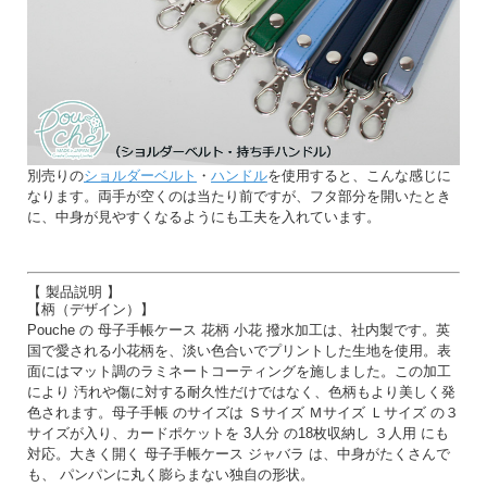
別売りの
ショルダーベルト
・
ハンドル
を使用すると、こんな感じに
なります。両手が空くのは当たり前ですが、フタ部分を開いたとき
に、中身が見やすくなるようにも工夫を入れています。
【 製品説明 】
【柄（デザイン）】
Pouche の 母子手帳ケース 花柄 小花 撥水加工は、社内製です。英
国で愛される小花柄を、淡い色合いでプリントした生地を使用。表
面にはマット調のラミネートコーティングを施しました。この加工
により 汚れや傷に対する耐久性だけではなく、色柄もより美しく発
色されます。母子手帳 のサイズは Ｓサイズ Ｍサイズ Ｌサイズ の３
サイズが入り、カードポケットを 3人分 の18枚収納し ３人用 にも
対応。大きく開く 母子手帳ケース ジャバラ は、中身がたくさんで
も、 パンパンに丸く膨らまない独自の形状。