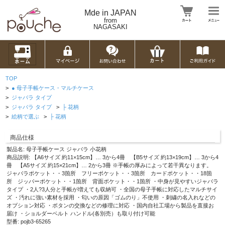
Mde in JAPAN
from
NAGASAKI
TOP
>
● 母子手帳ケース・マルチケース
>
ジャバラ タイプ
>
ジャバラ タイプ
>
├ 花柄
>
絵柄で選ぶ
>
├ 花柄
商品仕様
製品名: 母子手帳ケース ジャバラ 小花柄
商品説明: 【A6サイズ 約11×15cm】… 3から4冊 【B5サイズ 約13×19cm】… 3から4
冊 【A5サイズ 約15×21cm】… 2から3冊 ※手帳の厚みによって若干異なります。
ジャバラポケット・・3箇所 フリーポケット・・3箇所 カードポケット・・18箇
所 ジッパーポケット・・1箇所 背面ポケット・・1箇所 ・中身が見やすいジャバラ
タイプ ・2人?3人分と手帳が増えても収納可 ・全国の母子手帳に対応したマルチサイ
ズ ・汚れに強い素材を採用 ・匂いの原因「ゴムのり」不使用 ・刺繍の名入れなどの
オプション対応 ・ボタンの交換などの修理に対応 ・国内自社工場から製品を直接お
届け ・ショルダーベルト ハンドル(各別売）も取り付け可能
型番: pojb3-65265