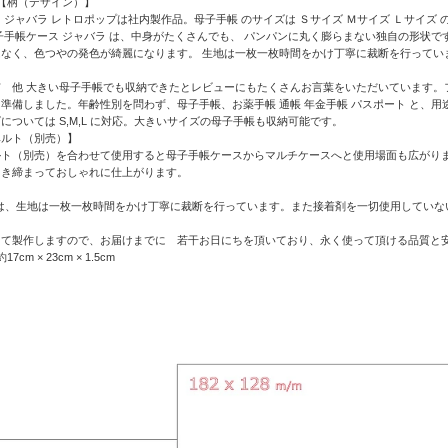
】【柄（デザイン）】
 ジャバラ レトロポップは社内製作品。母子手帳 のサイズは Ｓサイズ Ｍサイズ Ｌサイズ の
子手帳ケース ジャバラ は、中身がたくさんでも、 パンパンに丸く膨らまない独自の形状
なく、色つやの発色が綺麗になります。 生地は一枚一枚時間をかけ丁寧に裁断を行ってい
市 他 大きい母子手帳でも収納できたとレビューにもたくさんお言葉をいただいています。
準備しました。年齢性別を問わず、母子手帳、お薬手帳 通帳 年金手帳 パスポート と、
については S,M,L に対応。大きいサイズの母子手帳も収納可能です。
ベルト（別売）】
ルト（別売）を合わせて使用すると母子手帳ケースからマルチケースへと使用場面も広がり
引き締まっておしゃれに仕上がります。
製品は、生地は一枚一枚時間をかけ丁寧に裁断を行っています。また接着剤を一切使用してい
して製作しますので、お届けまでに 若干お日にちを頂いており、永く使って頂ける品質と
cm × 23cm × 1.5cm