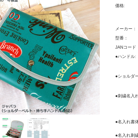
価格:
メーカー：
型番：
JANコード
●ハンドル:
●ショルダ
●刺繍名入れ
●名入れ書体
●名入れ刺繍