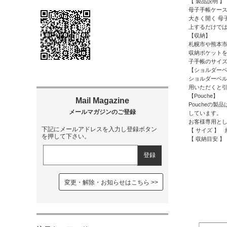
【 製品説明 
母子手帳ケース
大きく開く 母
上するだけでは
【収納】
札幌市や熊本
収納ポケットを
子手帳のサイズ
【ショルダー
ショルダーベ
用いただくと
【Pouche】
Poucheの
しています。
お客様専用と
下記にメールアドレスを入力し登録ボタン
【 サイズ 】 約17
を押して下さい。
【 収納目安 】
変更・解除・お知らせはこちら