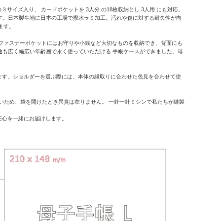
３サイズ入り、 カードポケットを 3人分 の18枚収納とし 3人用 にも対応。
です。日本製生地に日本の工場で撥水ラミ加工。汚れや傷に対する耐久性が向
ます。
ファスナーポケットにはお守りや小銭など大切なものを収納でき、背面にも
用途も広く幅広い年齢層で永く使っていただける 手帳ケースができました。母
ます。ショルダーを選ぶ際には、本体の縁取りに合わせた色見を合わせて使
ないため、袋を開けたとき異臭は在りません。 一針一針ミシンで私たちが縫製
安心を一緒にお届けします。