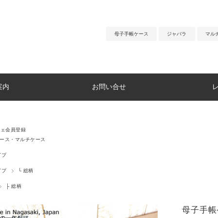
母子手帳ケース
ジャバラ
マル
案内
お問い合せ
チェ会員登録
ケース・マルチケース
イプ
イプ
└ 総柄
├ 総柄
母子手帳