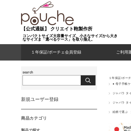
【公式通販】 クリエイト鞄製作所
コンパクトサイズ大容量サイズ、小さなサイズから大き
なサイズま「選べるケース」を取り揃え。
１年保証/ポーチェ会員登録
ご利用
１年保証/ポー
● 母子手帳
ジャバラ タ
新規ユーザー登録
ジャバラ タ
絵柄で選ぶ
商品カテゴリ
製品で探す