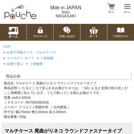
Mde in JAPAN
from
NAGASAKI
TOP
>
● 母子手帳ケース・マルチケース
>
ファスナー タイプ
>
├ 動物柄
>
絵柄で選ぶ
>
├ 動物柄
商品仕様
製品名: マルチケース 尾曲がりネコ ラウンドファスナータイプ
商品説明: いたるところで見られるお曲がりネコは、一説によると全国の80％近くが
ここ長崎県に住んでいます。うちで飼っている猫もお曲がりです。
型番: pofs1-62516
ＪＡＮコード: 4573262962516
メーカー: クリエイト鞄製作所 （ 社内製造 ）
外寸法: 幅170mm/ 奥行20mm/ 高さ230mm
製品重量: 150g
マルチケース 尾曲がりネコ ラウンドファスナータイプ