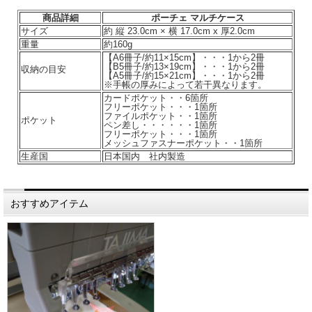
商品詳細
ポーチェ マルチケース
サイズ
約 縦 23.0cm × 横 17.0cm x 厚2.0cm
重量
約160g
【A6冊子/約11×15cm】・・・1から2冊
【B5冊子/約13×19cm】・・・1から2冊
収納の目安
【A5冊子/約15×21cm】・・・1から2冊
※手帳の厚みによって若干異なります。
カードポケット・・6箇所
フリーポケット・・・1箇所
ファイルポケット・・1箇所
ポケット
ペン差し・・・・・・1箇所
フリーポケット・・・1箇所
メッシュファスナーポケット・・1箇所
生産国
日本国内 社内製造
おすすめアイテム