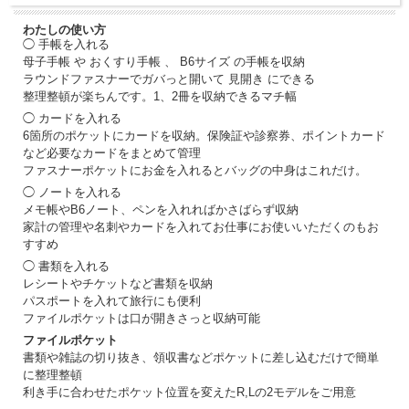
わたしの使い方
◯ 手帳を入れる
母子手帳 や おくすり手帳 、 B6サイズ の手帳を収納
ラウンドファスナーでガバっと開いて 見開き にできる
整理整頓が楽ちんです。1、2冊を収納できるマチ幅
◯ カードを入れる
6箇所のポケットにカードを収納。保険証や診察券、ポイントカード
など必要なカードをまとめて管理
ファスナーポケットにお金を入れるとバッグの中身はこれだけ。
◯ ノートを入れる
メモ帳やB6ノート、ペンを入れればかさばらず収納
家計の管理や名刺やカードを入れてお仕事にお使いいただくのもお
すすめ
◯ 書類を入れる
レシートやチケットなど書類を収納
パスポートを入れて旅行にも便利
ファイルポケットは口が開きさっと収納可能
ファイルポケット
書類や雑誌の切り抜き、領収書などポケットに差し込むだけで簡単
に整理整頓
利き手に合わせたポケット位置を変えたR,Lの2モデルをご用意